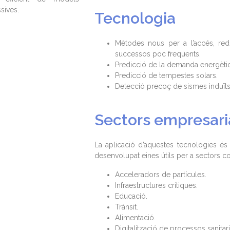
ssives.
Tecnologia
Mètodes nous per a l’accés, red
successos poc freqüents.
Predicció de la demanda energètic
Predicció de tempestes solars.
Detecció precoç de sismes induïts
Sectors empresaria
La aplicació d’aquestes tecnologies és
desenvolupat eines útils per a sectors c
Acceleradors de partícules.
Infraestructures crítiques.
Educació.
Trànsit.
Alimentació.
Digitalització de processos sanitari