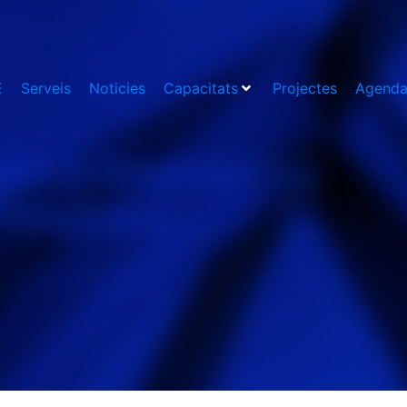
E
Serveis
Noticies
Capacitats
Projectes
Agend