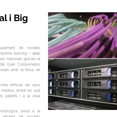
al i Big
olupament de models
machine learning
i
deep
tals massives gràcies al
el Gran Col·lisionador
onats amb la física de
ermès enfocar els seus
a mèdica, àmbit en què
es patents i a la seua
ecnològica única a la
 eficient de models