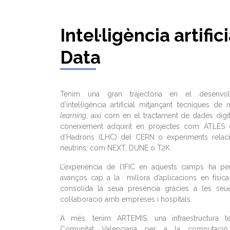
Intel·ligència artifici
Data
Tenim una gran trajectòria en el desenv
d’intel·ligència artificial mitjançant tècniques de
learning
, així com en el tractament de dades digi
coneixement adquirit en projectes com ATLES d
d’Hadrons (LHC) del CERN o experiments relaci
neutrins, com NEXT, DUNE o T2K.
L’experiència de l’IFIC en aquests camps ha p
avanços cap a la millora d’aplicacions en físic
consolida la seua presència gràcies a les seu
col·laboració amb empreses i hospitals.
A més, tenim ARTEMIS, una infraestructura t
Comunitat Valenciana per a la computació