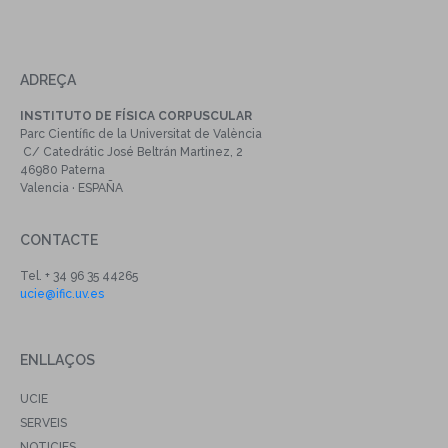
ADREÇA
INSTITUTO DE FÍSICA CORPUSCULAR
Parc Científic de la Universitat de València
C/ Catedrátic José Beltrán Martinez, 2
46980 Paterna
Valencia · ESPAÑA
CONTACTE
Tel. + 34 96 35 44265
ucie@ific.uv.es
ENLLAÇOS
UCIE
SERVEIS
NOTICIES