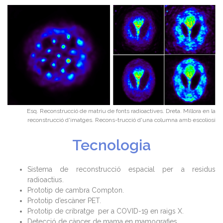
Esq. Reconstrucció de matriu de fonts radioactives. Dreta. Millora en la
reconstrucció d'imatges. Recons-trucció d'una columna amb escoliosi
Tecnologia
Sistema de reconstrucció espacial per a residus
radioactius.
Prototip de cambra Compton.
Prototip d’escàner PET.
Prototip de cribratge per a COVID-19 en raigs X.
Detecció de càncer de mama en mamografies.