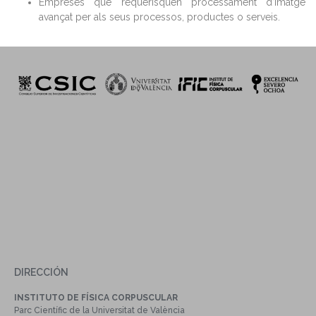
Empreses que requerisquen processament d’imatge
avançat per als seus processos, productes o serveis.
DIRECCIÓN
INSTITUTO DE FÍSICA CORPUSCULAR
Parc Científic de la Universitat de València