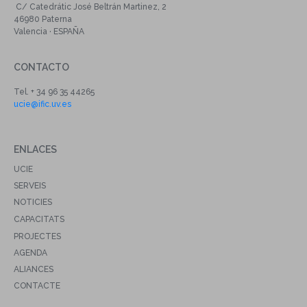
C/ Catedrátic José Beltrán Martinez, 2
46980 Paterna
Valencia · ESPAÑA
CONTACTO
Tel. + 34 96 35 44265
ucie@ific.uv.es
ENLACES
UCIE
SERVEIS
NOTICIES
CAPACITATS
PROJECTES
AGENDA
ALIANCES
CONTACTE