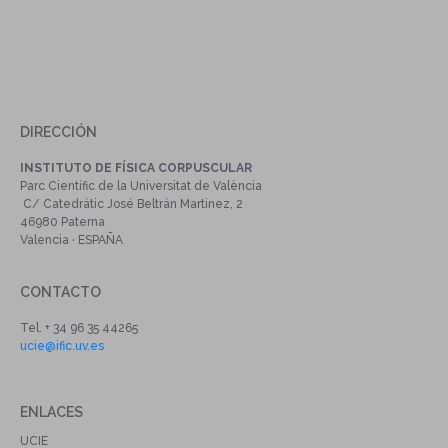
DIRECCIÓN
INSTITUTO DE FÍSICA CORPUSCULAR
Parc Científic de la Universitat de València
C/ Catedrátic José Beltrán Martinez, 2
46980 Paterna
Valencia · ESPAÑA
CONTACTO
Tel. + 34 96 35 44265
ucie@ific.uv.es
ENLACES
UCIE