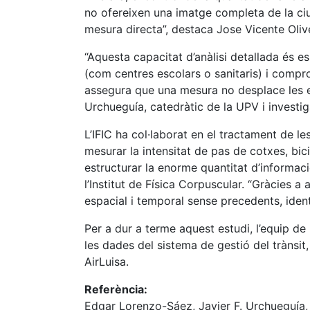
no ofereixen una imatge completa de la ciuta
mesura directa”, destaca Jose Vicente Oliver
“Aquesta capacitat d’anàlisi detallada és e
(com centres escolars o sanitaris) i compr
assegura que una mesura no desplace les emi
Urchueguía, catedràtic de la UPV i investiga
L’IFIC ha col·laborat en el tractament de l
mesurar la intensitat de pas de cotxes, bici
estructurar la enorme quantitat d’informaci
l’Institut de Física Corpuscular. “Gràcies a
espacial i temporal sense precedents, identi
Per a dur a terme aquest estudi, l’equip de 
les dades del sistema de gestió del trànsit
AirLuisa.
Referència:
Edgar Lorenzo-Sáez, Javier F. Urchueguía,