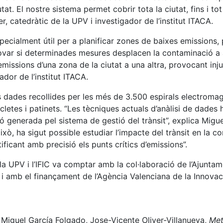
t. El nostre sistema permet cobrir tota la ciutat, fins i tot
, catedràtic de la UPV i investigador de l’institut ITACA.
specialment útil per a planificar zones de baixes emissions, 
ovar si determinades mesures desplacen la contaminació a a
ssions d’una zona de la ciutat a una altra, provocant injus
dor de l’institut ITACA.
es dades recollides per les més de 3.500 espirals electromag
cletes i patinets. “Les tècniques actuals d’anàlisi de dades h
ó generada pel sistema de gestió del trànsit”, explica Migu
 això, ha sigut possible estudiar l’impacte del trànsit en l
ficant amb precisió els punts crítics d’emissions”.
la UPV i l’IFIC va comptar amb la col·laboració de l’Ajuntame
, i amb el finançament de l’Agència Valenciana de la Innovac
 Miguel García Folgado, Jose-Vicente Oliver-Villanueva,
Met