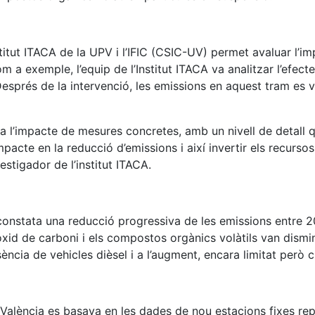
stitut ITACA de la UPV i l’IFIC (CSIC-UV) permet avaluar l’
a exemple, l’equip de l’Institut ITACA va analitzar l’efecte
 Després de la intervenció, les emissions en aquest tram es
 l’impacte de mesures concretes, amb un nivell de detall q
pacte en la reducció d’emissions i així invertir els recurso
stigador de l’institut ITACA.
C constata una reducció progressiva de les emissions entre 2
id de carboni i els compostos orgànics volàtils van dismi
ncia de vehicles dièsel i a l’augment, encara limitat però cr
e a València es basava en les dades de nou estacions fixes re