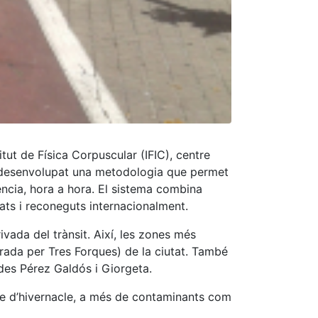
itut de Física Corpuscular (IFIC), centre
 ha desenvolupat una metodologia que permet
ència, hora a hora. El sistema combina
zats i reconeguts internacionalment.
ivada del trànsit. Així, les zones més
rada per Tres Forques) de la ciutat. També
udes Pérez Galdós i Giorgeta.
cte d’hivernacle, a més de contaminants com