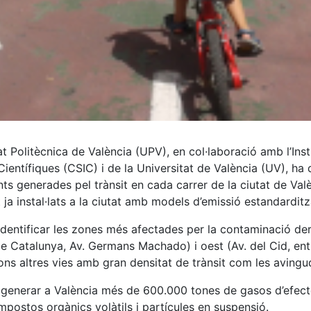
at Politècnica de València (UPV), en col·laboració amb l’Inst
 Científiques (CSIC) i de la Universitat de València (UV),
ts generades pel trànsit en cada carrer de la ciutat de Val
t ja instal·lats a la ciutat amb models d’emissió estandardit
 identificar les zones més afectades per la contaminació der
e Catalunya, Av. Germans Machado) i oest (Av. del Cid, ent
ions altres vies amb gran densitat de trànsit com les aving
va generar a València més de 600.000 tones de gasos d’efe
postos orgànics volàtils i partícules en suspensió.