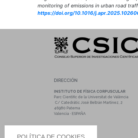
monitoring of emissions in urban road traf
https://doi.org/10.1016/j.apr.2025.10260
DIRECCIÓN
INSTITUTO DE FÍSICA CORPUSCULAR
Parc Científic de la Universitat de València
C/ Catedrátic José Beltrán Martinez, 2
46980 Paterna
Valencia · ESPAÑA
CONTACTO
POLÍTICA DE COOKIES