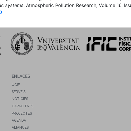
fic systems
, Atmospheric Pollution Research, Volume 16, Iss
0
ENLACES
UCIE
SERVEIS
NOTICIES
CAPACITATS
PROJECTES
AGENDA
ALIANCES