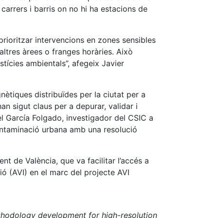
 carrers i barris on no hi ha estacions de
prioritzar intervencions en zones sensibles
ltres àrees o franges horàries. Això
tícies ambientals”, afegeix Javier
nètiques distribuïdes per la ciutat per a
an sigut claus per a depurar, validar i
el García Folgado, investigador del CSIC a
a contaminació urbana amb una resolució
nt de València, que va facilitar l’accés a
ió (AVI) en el marc del projecte AVI
hodology development for high-resolution