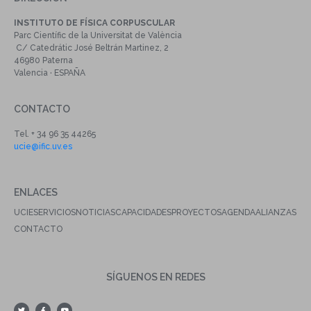
INSTITUTO DE FÍSICA CORPUSCULAR
Parc Científic de la Universitat de València
C/ Catedrátic José Beltrán Martinez, 2
46980 Paterna
Valencia · ESPAÑA
CONTACTO
Tel. + 34 96 35 44265
ucie@ific.uv.es
ENLACES
UCIE
SERVICIOS
NOTICIAS
CAPACIDADES
PROYECTOS
AGENDA
ALIANZAS
CONTACTO
SÍGUENOS EN REDES