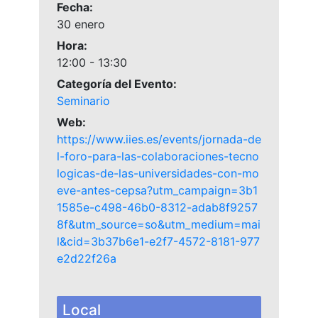
Fecha:
30 enero
Hora:
12:00 - 13:30
Categoría del Evento:
Seminario
Web:
https://www.iies.es/events/jornada-de
l-foro-para-las-colaboraciones-tecno
logicas-de-las-universidades-con-mo
eve-antes-cepsa?utm_campaign=3b1
1585e-c498-46b0-8312-adab8f9257
8f&utm_source=so&utm_medium=mai
l&cid=3b37b6e1-e2f7-4572-8181-977
e2d22f26a
Local