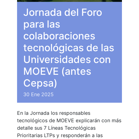
Jornada del Foro
para las
colaboraciones
tecnológicas de las
Universidades con
MOEVE (antes
Cepsa)
30
Ene
2025
En la Jornada los responsables
tecnológicos de MOEVE explicarán con más
detalle sus 7 Líneas Tecnológicas
Prioritarias LTPs y responderán a las