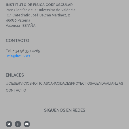
INSTITUTO DE FÍSICA CORPUSCULAR
Parc Científic de la Universitat de València
C/ Catedrátic José Beltrán Martinez, 2
46980 Paterna
Valencia · ESPAÑA
CONTACTO
Tel. + 34 96 35 44265
ucie@ific.uv.es
ENLACES
UCIE
SERVICIOS
NOTICIAS
CAPACIDADES
PROYECTOS
AGENDA
ALIANZAS
CONTACTO
SÍGUENOS EN REDES